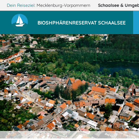
Dein Reiseziel:
Mecklenburg-Vorpommern
Schaalsee
& Umge
BIOSHPHÄRENRESERVAT SCHAALSEE