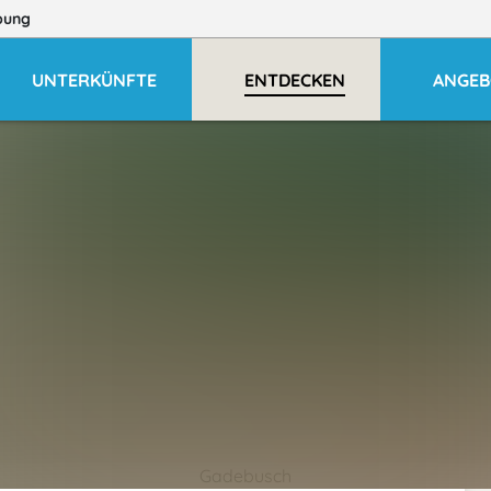
bung
UNTERKÜNFTE
ENTDECKEN
ANGEB
Gadebusch