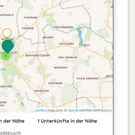
4
Leaflet
| map data ©
OpenStreetMap
contributors
n der Nähe
1 Unterkünfte in der Nähe
Gadebusch