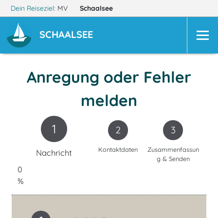
Dein Reiseziel:
MV
Schaalsee
SCHAALSEE
Anregung oder Fehler
melden
1
2
3
Kontaktdaten
Zusammenfassun
Nachricht
g & Senden
0
%