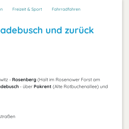
en
Freizeit & Sport
Fahrradfahren
Gadebusch und zurück
witz -
Rosenberg
(Halt im Rosenower Forst am
debusch
- über
Pokrent
(Alte Rotbuchenallee) und
straßen