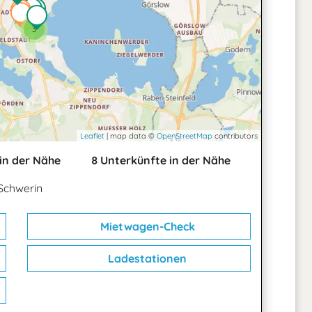
2
2
3
Leaflet
| map data ©
OpenStreetMap
contributors
in der Nähe
8 Unterkünfte in der Nähe
Schwerin
Mietwagen-Check
Ladestationen