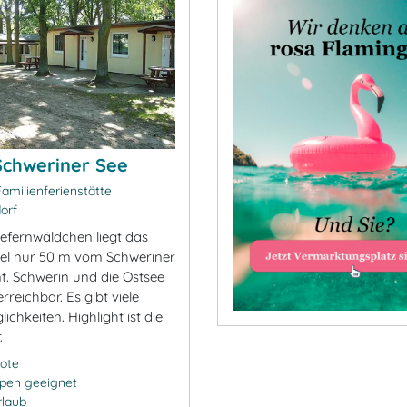
Schweriner See
amilienferienstätte
orf
iefernwäldchen liegt das
el nur 50 m vom Schweriner
nt. Schwerin und die Ostsee
erreichbar. Es gibt viele
lichkeiten. Highlight ist die
.
ote
ppen geeignet
rlaub