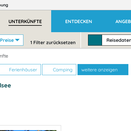
bung
UNTERKÜNFTE
ENTDECKEN
ANGEB
Preise
Reisedate
1
Filter zurücksetzen
nfte
Ferienhäuser
Camping
weitere anzeigen
lsee