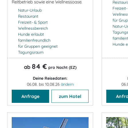
Reitbetrieb sowie eine Wellnessoase.
Restaur
Freizeit
Natur-Urlaub
Wellnes
Restaurant
für Gru
Freizeit- & Sport
Natur-U
Wellnessbereich
Tagung
Hunde erlaubt
familien
familienfreundlich
Hunde e
für Gruppen geeignet
Tagungsraum
84 €
ab
pro Nacht (EZ)
Deine Reisedaten:
06.08. bis 10.08.26
ändern
06.
Anfrage
zum Hotel
Anfr