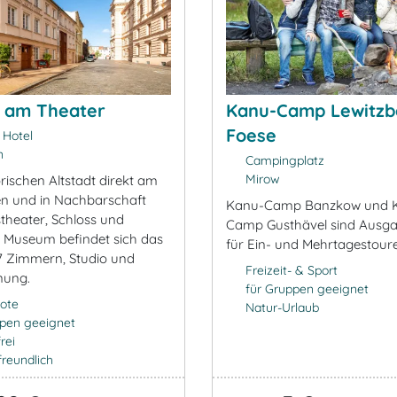
 am Theater
Kanu-Camp Lewitzb
Foese
 Hotel
n
Campingplatz
Mirow
orischen Altstadt direkt am
en und in Nachbarschaft
Kanu-Camp Banzkow und 
theater, Schloss und
Camp Gusthävel sind Ausg
n Museum befindet sich das
für Ein- und Mehrtagestour
17 Zimmern, Studio und
Freizeit- & Sport
nung.
für Gruppen geeignet
ote
Natur-Urlaub
ppen geeignet
rei
freundlich