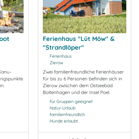
oot
Ferienhaus "Lüt Möw" &
"Strandlöper"
Ferienhaus
Zierow
Kanu-
Zwei familienfreundliche Ferienhäuser
angspunkte
für bis zu 6 Personen befinden sich in
en.
Zierow zwischen dem Ostseebad
Boltenhagen und der Insel Poel.
für Gruppen geeignet
Natur-Urlaub
familienfreundlich
Hunde erlaubt