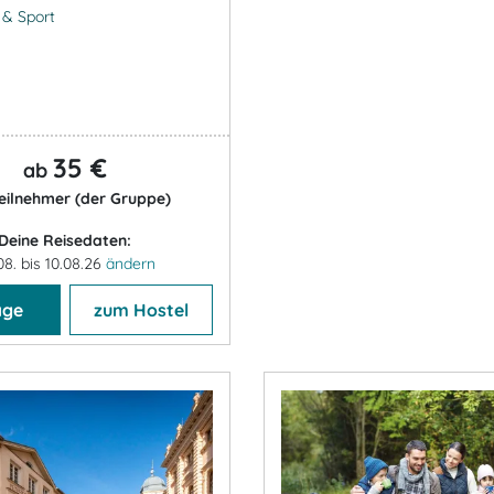
- & Sport
35 €
ab
eilnehmer (der Gruppe)
Deine Reisedaten:
08. bis 10.08.26
ändern
age
zum Hostel