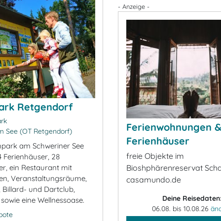
- Anzeige -
ark Retgendorf
rk
Ferienwohnungen 
 See (OT Retgendorf)
Ferienhäuser
npark am Schweriner See
freie Objekte im
 Ferienhäuser, 28
r, ein Restaurant mit
Bioshphärenreservat Scha
en, Veranstaltungsräume,
casamundo.de
Billard- und Dartclub,
Deine Reisedaten
 sowie eine Wellnessoase.
06.08. bis 10.08.26
än
bote