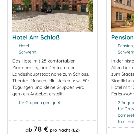
Hotel Am Schloß
Pension
Hotel
Pension,
Schwerin
Schweri
Das Hotel mit 25 komfortablen
In der hist
Zimmern liegt im Zentrum der
Alten Gart
Landeshauptstadt nahe zum Schloss,
zum Staats
Theater, Museen, Ministerien usw.. Für
Staatliche
Tagungen und kleine Gruppen wird
Hotel mit 
gern ein Angebot erstellt.
Ferienwoh
für Gruppen geeignet
2 Angeb
für Gru
barrieref
familien
78 €
ab
pro Nacht (EZ)