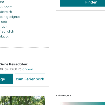
ant
Finden
- & Sport
sbereich
ppen geeignet
rlaub
sraum
freundlich
rlaubt
Deine Reisedaten:
08. bis 10.08.26
ändern
age
zum Ferienpark
- Anzeige -