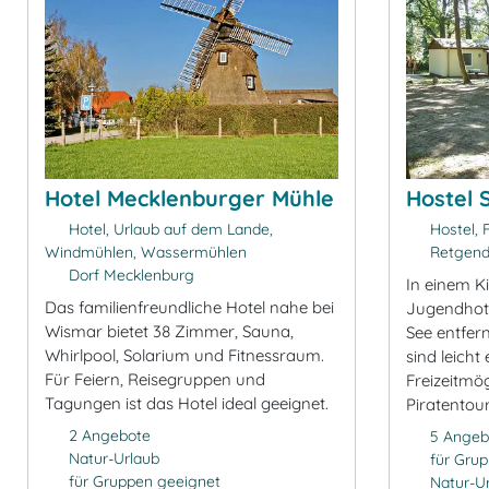
Hotel Mecklenburger Mühle
Hostel 
Hotel, Urlaub auf dem Lande,
Hostel, F
Windmühlen, Wassermühlen
Retgend
Dorf Mecklenburg
In einem K
Das familienfreundliche Hotel nahe bei
Jugendhot
Wismar bietet 38 Zimmer, Sauna,
See entfer
Whirlpool, Solarium und Fitnessraum.
sind leicht 
Für Feiern, Reisegruppen und
Freizeitmög
Tagungen ist das Hotel ideal geeignet.
Piratentour
2 Angebote
5 Angeb
Natur-Urlaub
für Gru
für Gruppen geeignet
Natur-U