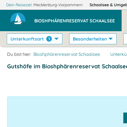
Dein Reiseziel:
Mecklenburg-Vorpommern
Schaalsee
& Umge
BIOSHPHÄRENRESERVAT SCHAALSEE
Unterkunftsart
Besonderheiten
1
Du bist hier:
Bioshphärenreservat Schaalsee
Unterkü
Gutshöfe im Bioshphärenreservat Schaalse