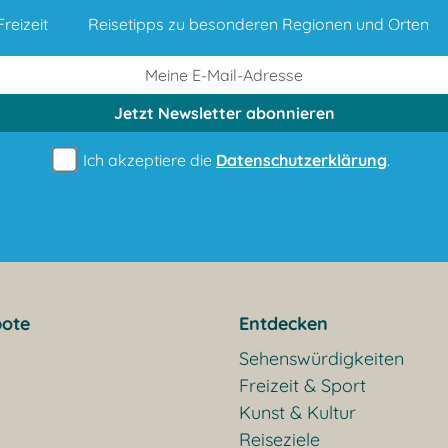
reizeit
Reisetipps zu besonderen Regionen und Orten
Jetzt Newsletter
abonnieren
Ich akzeptiere die
Datenschutzerklärung
.
ote
Entdecken
Sehenswürdigkeiten
Freizeit & Sport
Kunst & Kultur
Reiseziele