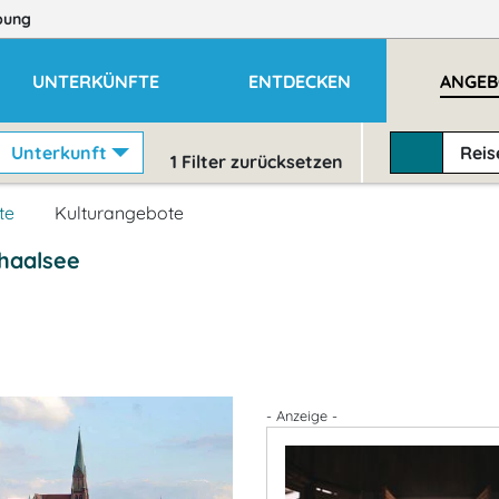
bung
UNTERKÜNFTE
ENTDECKEN
ANGEB
Unterkunft
Rei
1
Filter zurücksetzen
te
Kulturangebote
haalsee
- Anzeige -