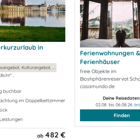
rkurzurlaub in
Ferienwohnungen 
Ferienhäuser
sangebot, Kulturangebot, ...
freie Objekte im
licht" ,
Bioshphärenreservat Scha
casamundo.de
ig buchbar
Deine Reisedaten
nachtung im Doppelbettzimmer
02.08. bis 06.08.26
än
tück
Finden
e Leistungen
482 €
ab