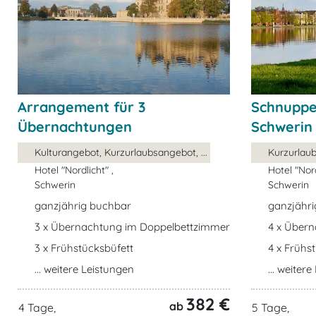
Arrangement für 3
Schnuppe
Übernachtungen
Schwerin
Kulturangebot, Kurzurlaubsangebot, ...
Kurzurlaub
Hotel "Nordlicht" ,
Hotel "Nord
Schwerin
Schwerin
ganzjährig buchbar
ganzjähr
3 x Übernachtung im Doppelbettzimmer
4 x Über
3 x Frühstücksbüfett
4 x Frühs
... weitere Leistungen
... weiter
382 €
ab
4 Tage,
5 Tage,