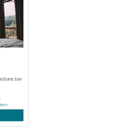
&
alsee bei
:
dern