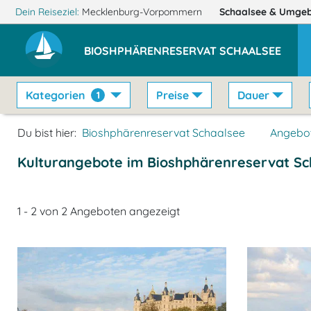
Dein Reiseziel:
Mecklenburg-Vorpommern
Schaalsee
& Umge
BIOSHPHÄRENRESERVAT SCHAALSEE
Kategorien
Preise
Dauer
1
Du bist hier:
Bioshphärenreservat Schaalsee
Angebo
Kulturangebote im Bioshphärenreservat Sc
1 - 2 von 2 Angeboten angezeigt