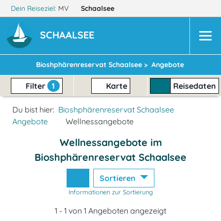
Dein Reiseziel:
MV
Schaalsee
SCHAALSEE
Bioshphärenreservat Schaalsee >
Angebote
Filter
1
Karte
Reisedaten
Du bist hier:
Bioshphärenreservat Schaalsee
Angebote
Wellnessangebote
Wellnessangebote im
Bioshphärenreservat Schaalsee
Sortieren
Informationen zur Sortierung
1 - 1 von 1 Angeboten angezeigt